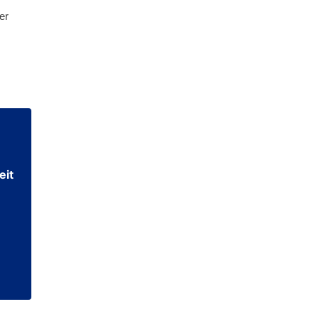
er
eit