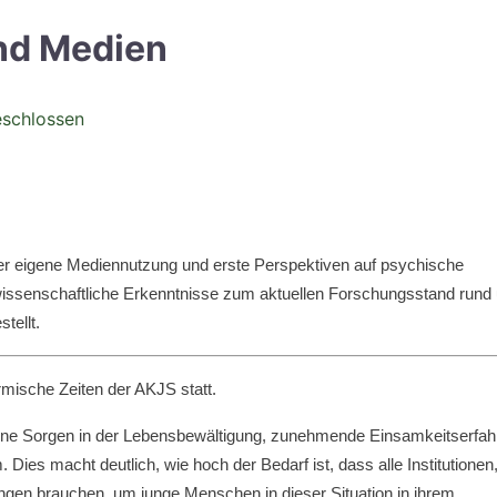
nd Medien
eschlossen
ber eigene Mediennutzung und erste Perspektiven auf psychische
 wissenschaftliche Erkenntnisse zum aktuellen Forschungsstand rund
tellt.
rmische Zeiten der AKJS statt.
eine Sorgen in der Lebensbewältigung, zunehmende Einsamkeitserfa
m.
Dies macht deutlich, wie hoch der Bedarf ist, dass alle Institutionen,
en brauchen, um junge Menschen in dieser Situation in ihrem